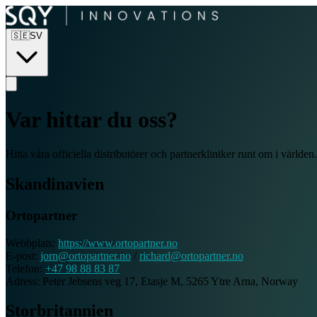
🇸🇪
SV
Var hittar du oss?
Hitta våra officiella distributörer och partnerkliniker runt om i världen.
Skandinavien
Ortopartner
Webbplats:
https://www.ortopartner.no
E-post:
jorn@ortopartner.no
/
richard@ortopartner.no
Telefon:
+47 98 88 83 87
Adress:
Peter Jebsens veg 17, Etasje M, 5265 Ytre Arna, Norway
Storbritannien