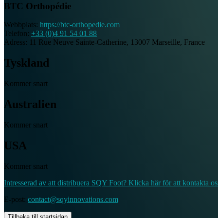
BTC Orthopédie
Webbplats:
https://btc-orthopedie.com
Telefon:
+33 (0)4 91 54 01 88
Adress:
11 Rue Neuve Sainte-Catherine, 13007 Marseille, France
Tyskland
Kommer snart
Australien
Kommer snart
USA
Kommer snart
Intresserad av att distribuera SQY Foot? Klicka här för att kontakta os
E-post:
contact@sqyinnovations.com
Tillbaka till startsidan