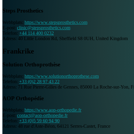
Steps Prosthetics
Webbplats:
https://www.stepsprosthetics.com
E-post:
clinic@stepsprosthetics.com
Telefon:
+44 114 400 0232
Adress:
40 Little London Rd, Sheffield S8 0UH, United Kingdom
Frankrike
Solution Orthoprothèse
Webbplats:
https://www.solutionorthoprothese.com
Telefon:
+33 (0)2 28 97 43 22
Adress:
71 Rue Pierre-Gilles de Gennes, 85000 La Roche-sur-Yon, F
AOP Orthopédie
Webbplats:
https://www.aop-orthopedie.fr
E-post:
contact@aop-orthopedie.fr
Telefon:
+33 (0)5 59 60 94 90
Adress:
48 rue d'Aste-Béon, 64121 Serres-Castet, France