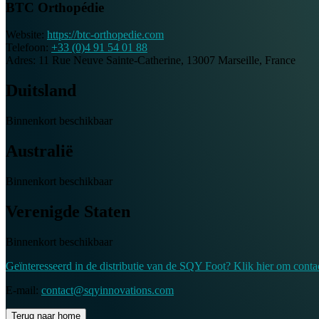
BTC Orthopédie
Website:
https://btc-orthopedie.com
Telefoon:
+33 (0)4 91 54 01 88
Adres:
11 Rue Neuve Sainte-Catherine, 13007 Marseille, France
Duitsland
Binnenkort beschikbaar
Australië
Binnenkort beschikbaar
Verenigde Staten
Binnenkort beschikbaar
Geïnteresseerd in de distributie van de SQY Foot? Klik hier om conta
E-mail:
contact@sqyinnovations.com
Terug naar home