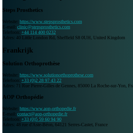
Steps Prosthetics
Website:
https://www.stepsprosthetics.com
E-mail:
clinic@stepsprosthetics.com
Telefoon:
+44 114 400 0232
Adres:
40 Little London Rd, Sheffield S8 0UH, United Kingdom
Frankrijk
Solution Orthoprothèse
Website:
https://www.solutionorthoprothese.com
Telefoon:
+33 (0)2 28 97 43 22
Adres:
71 Rue Pierre-Gilles de Gennes, 85000 La Roche-sur-Yon, Fr
AOP Orthopédie
Website:
https://www.aop-orthopedie.fr
E-mail:
contact@aop-orthopedie.fr
Telefoon:
+33 (0)5 59 60 94 90
Adres:
48 rue d'Aste-Béon, 64121 Serres-Castet, France