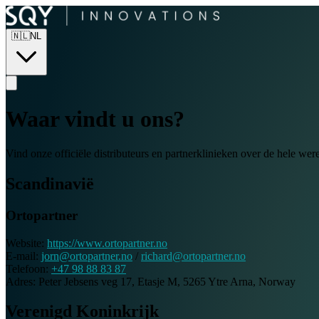
🇳🇱
NL
Waar vindt u ons?
Vind onze officiële distributeurs en partnerklinieken over de hele were
Scandinavië
Ortopartner
Website:
https://www.ortopartner.no
E-mail:
jorn@ortopartner.no
/
richard@ortopartner.no
Telefoon:
+47 98 88 83 87
Adres:
Peter Jebsens veg 17, Etasje M, 5265 Ytre Arna, Norway
Verenigd Koninkrijk