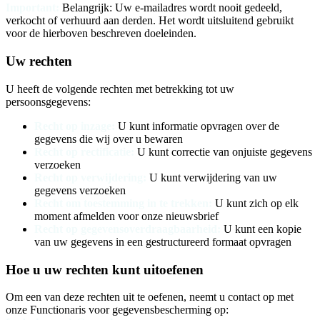
Important:
Belangrijk: Uw e-mailadres wordt nooit gedeeld,
verkocht of verhuurd aan derden. Het wordt uitsluitend gebruikt
voor de hierboven beschreven doeleinden.
Uw rechten
U heeft de volgende rechten met betrekking tot uw
persoonsgegevens:
Recht op inzage
:
U kunt informatie opvragen over de
gegevens die wij over u bewaren
Recht op rectificatie
:
U kunt correctie van onjuiste gegevens
verzoeken
Recht op verwijdering
:
U kunt verwijdering van uw
gegevens verzoeken
Recht om toestemming in te trekken
:
U kunt zich op elk
moment afmelden voor onze nieuwsbrief
Recht op gegevensoverdraagbaarheid
:
U kunt een kopie
van uw gegevens in een gestructureerd formaat opvragen
Hoe u uw rechten kunt uitoefenen
Om een van deze rechten uit te oefenen, neemt u contact op met
onze Functionaris voor gegevensbescherming op: